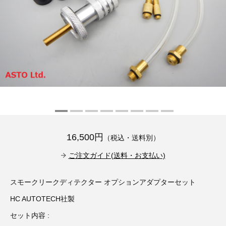
その他（9）
古い車両用診断テスター（10）
イギリス車（23）
ロシア（8）
バイク用診断テスター（7）
アメリカ車（15）
ブレーキキャリパーリペアキット（368）
その他（20）
スウェーデン車（20）
OTOFIX Powered by AUTEL（4）
日本車（7）
ステアリングロックエミュレータ（28）
汎用（89）
16,500円
（税込・送料別）
バッテリーチャージャー（4）
キー関連（19）
ご注文ガイド(送料・お支払い)
ディーゼルインジェクター&グロープラグ ツール（7）
ライト関連（6）
スモークリークディテクター オプションアダプターセット
HC AUTOTECH社製
ホイールロック取り外しツール（6）
その他（12）
セット内容 :