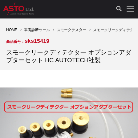
LAUNCH製品（65）
車両診断ツール（91）
自動車工具（481）
測定機器（38）
パーツ（1047）
特殊リペア（161）
PicoScope（25）
HOME
車両診断ツール
スモークテスター
スモークリークディテクター
sks15419
商品番号：
診断機（16）
診断テスター（10）
HCB TOOLS（45）
オシロスコープ（2）
ドイツ車（427）
現品修理（77）
オシロスコープ（10）
スモークリークディテクター オプションアダ
プターセット HC AUTOTECH社製
キープログラマー（4）
キープログラマー（20）
AST TOOLS（51）
オシロ関連商品（9）
イタリア/フランス車（145）
リビルト品（58）
アクセサリー（13）
EV 専用 整備機器（11）
内視カメラ（6）
Hubitools（17）
シミュレータ（19）
イギリス車（26）
クローン作製（20）
その他（2）
ADAS（7）
スモークテスター（4）
LASER（39）
アメリカ車（60）
コントロールユニット初期化（3）
オプション品（17）
安定化電源ユニット（8）
ドイツ車（211）
スウェーデン車（45）
イモビライザーOFF（1）
その他（8）
TPMS（4）
バッテリーテスター（4）
イタリア/フランス車（27）
日本車（40）
その他（6）