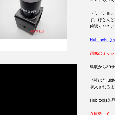
（ミッション
す。ほとんど
確認ください
Hubitool
画像のミッシ
鳥取から80
当社は “Hu
購入されるよ
Hubitoo
在庫数 ０