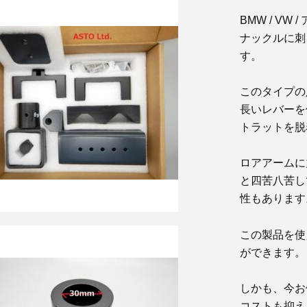
BMW / V
ナックルに刺
す。
このタイプの
長いレバーを
トラットを脱
ロアアームに
と四苦八苦し
性もあります
この製品を使
ができます。
しかも、今お
コストも抑え