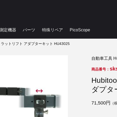
測定機器
パーツ
特殊リペア
PicoScope
 ストラットリフト アダプターキット HU43025
自動車工具 Hub
sk
商品番号：
Hubi
ダプター
71,500円
（