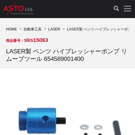
LAUNCH製品（65）
車両診断ツール（91）
自動車工具（481）
測定機器（38）
パーツ（1047）
特殊リペア（161）
PicoScope（25）
HOME
自動車工具
LASER
LASER製 ベンツ ハイプレッシャーポンプ リ
sks15063
商品番号：
診断機（16）
診断テスター（10）
HCB TOOLS（45）
オシロスコープ（2）
ドイツ車（427）
現品修理（77）
オシロスコープ（10）
LASER製 ベンツ ハイプレッシャーポンプ リ
ムーブツール 654589001400
キープログラマー（4）
キープログラマー（20）
AST TOOLS（51）
オシロ関連商品（9）
イタリア/フランス車（145）
リビルト品（58）
アクセサリー（13）
EV 専用 整備機器（11）
内視カメラ（6）
Hubitools（17）
シミュレータ（19）
イギリス車（26）
クローン作製（20）
その他（2）
ADAS（7）
スモークテスター（4）
LASER（39）
アメリカ車（60）
コントロールユニット初期化（3）
オプション品（17）
安定化電源ユニット（8）
ドイツ車（211）
スウェーデン車（45）
イモビライザーOFF（1）
その他（8）
TPMS（4）
バッテリーテスター（4）
イタリア/フランス車（27）
日本車（40）
その他（6）