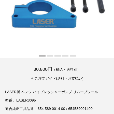
その他（9）
古い車両用診断テスター（10）
イギリス車（23）
ロシア（8）
バイク用診断テスター（7）
アメリカ車（15）
ブレーキキャリパーリペアキット（368）
その他（20）
スウェーデン車（20）
OTOFIX Powered by AUTEL（4）
日本車（7）
ステアリングロックエミュレータ（28）
汎用（89）
30,800円
（税込・送料別）
バッテリーチャージャー（4）
キー関連（19）
ご注文ガイド(送料・お支払い)
ディーゼルインジェクター&グロープラグ ツール（7）
ライト関連（6）
LASER製 ベンツ ハイプレッシャーポンプ リムーブツール
型番 : LASER8095
ホイールロック取り外しツール（6）
その他（12）
適合純正工具品番 : 654 589 0014 00 / 654589001400