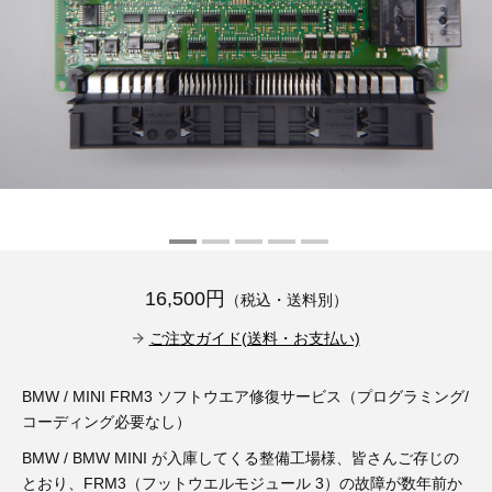
その他（9）
古い車両用診断テスター（10）
イギリス車（23）
ロシア（8）
バイク用診断テスター（7）
アメリカ車（15）
ブレーキキャリパーリペアキット（368）
その他（20）
スウェーデン車（20）
OTOFIX Powered by AUTEL（4）
日本車（7）
ステアリングロックエミュレータ（28）
汎用（89）
16,500円
（税込・送料別）
バッテリーチャージャー（4）
キー関連（19）
ご注文ガイド(送料・お支払い)
ディーゼルインジェクター&グロープラグ ツール（7）
ライト関連（6）
BMW / MINI FRM3 ソフトウエア修復サービス（プログラミング/
コーディング必要なし）
ホイールロック取り外しツール（6）
その他（12）
BMW / BMW MINI が入庫してくる整備工場様、皆さんご存じの
とおり、FRM3（フットウエルモジュール 3）の故障が数年前か