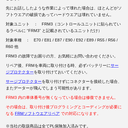
先にお話ししたような作業によって壊れた場合は、ほとんどがソ
フトウエアの破損であってハードウエアは壊れていません。
対象ユニット ： FRM3（コントロールユニットに貼られてい
るラベルに “FRM3” と記載されているユニットだけ）
対象車種 ： E70 / E81 / E87 / E90 / E92 / E89 / R55 / R56 /
R60 他
FRM3 の故障でお困りの方、お気軽にお問い合わせください。
リペア後、FRMを車両に取り付ける時、必ずバッテリーに
サー
ジプロテクター
を取り付けておいてください。
サージプロテクター
を取り付けずにコネクターを接続した場合、
またデーターが飛んでしまう可能性があります。
FRM3 内の車体番号が無くなっている場合は修復できません。
その場合は、取り付け後プログラミングとコーディングが必要に
なる
FRMソフトウエアリペア
での対応になります。
※当社の取扱商品は全てPL保険加入済みです。