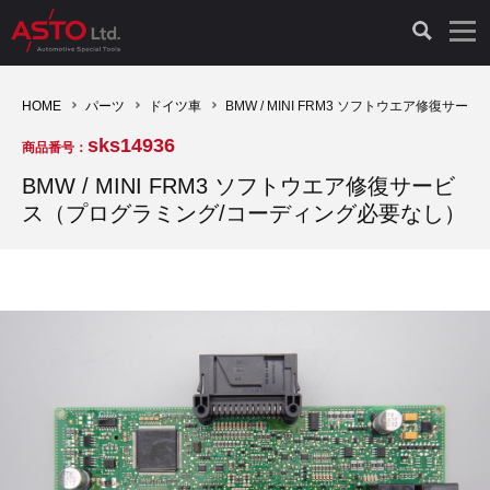
LAUNCH製品（65）
車両診断ツール（91）
自動車工具（481）
測定機器（38）
パーツ（1047）
特殊リペア（161）
PicoScope（25）
HOME
パーツ
ドイツ車
BMW / MINI FRM3 ソフトウエア修復
sks14936
商品番号：
診断機（16）
診断テスター（10）
HCB TOOLS（45）
オシロスコープ（2）
ドイツ車（427）
現品修理（77）
オシロスコープ（10）
BMW / MINI FRM3 ソフトウエア修復サービ
ス（プログラミング/コーディング必要なし）
キープログラマー（4）
キープログラマー（20）
AST TOOLS（51）
オシロ関連商品（9）
イタリア/フランス車（145）
リビルト品（58）
アクセサリー（13）
EV 専用 整備機器（11）
内視カメラ（6）
Hubitools（17）
シミュレータ（19）
イギリス車（26）
クローン作製（20）
その他（2）
ADAS（7）
スモークテスター（4）
LASER（39）
アメリカ車（60）
コントロールユニット初期化（3）
オプション品（17）
安定化電源ユニット（8）
ドイツ車（211）
スウェーデン車（45）
イモビライザーOFF（1）
その他（8）
TPMS（4）
バッテリーテスター（4）
イタリア/フランス車（27）
日本車（40）
その他（6）