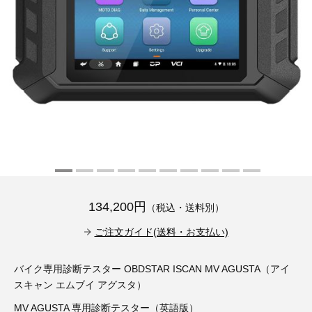
その他（9）
古い車両用診断テスター（10）
イギリス車（23）
ロシア（8）
バイク用診断テスター（7）
アメリカ車（15）
ブレーキキャリパーリペアキット（368）
その他（20）
スウェーデン車（20）
OTOFIX Powered by AUTEL（4）
日本車（7）
ステアリングロックエミュレータ（28）
汎用（89）
バッテリーチャージャー（4）
134,200円
（税込・送料別）
キー関連（19）
ご注文ガイド(送料・お支払い)
ディーゼルインジェクター&グロープラグ ツール（7）
ライト関連（6）
バイク専用診断テスター OBDSTAR ISCAN MV AGUSTA（アイ
ホイールロック取り外しツール（6）
その他（12）
スキャン エムブイ アグスタ）
MV AGUSTA 専用診断テスター（英語版）