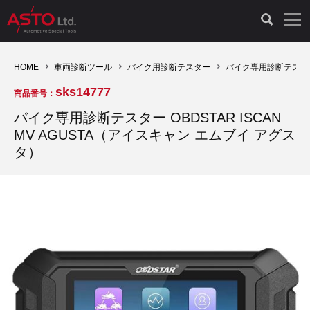
LAUNCH製品（65）
車両診断ツール（91）
自動車工具（481）
測定機器（38）
パーツ（1047）
特殊リペア（161）
PicoScope（25）
HOME
車両診断ツール
バイク用診断テスター
バイク専用診断テスター 
sks14777
商品番号：
診断機（16）
診断テスター（10）
HCB TOOLS（45）
オシロスコープ（2）
ドイツ車（427）
現品修理（77）
オシロスコープ（10）
バイク専用診断テスター OBDSTAR ISCAN
MV AGUSTA（アイスキャン エムブイ アグス
キープログラマー（4）
キープログラマー（20）
AST TOOLS（51）
オシロ関連商品（9）
イタリア/フランス車（145）
リビルト品（58）
アクセサリー（13）
タ）
EV 専用 整備機器（11）
内視カメラ（6）
Hubitools（17）
シミュレータ（19）
イギリス車（26）
クローン作製（20）
その他（2）
ADAS（7）
スモークテスター（4）
LASER（39）
アメリカ車（60）
コントロールユニット初期化（3）
オプション品（17）
安定化電源ユニット（8）
ドイツ車（211）
スウェーデン車（45）
イモビライザーOFF（1）
その他（8）
TPMS（4）
バッテリーテスター（4）
イタリア/フランス車（27）
日本車（40）
その他（6）