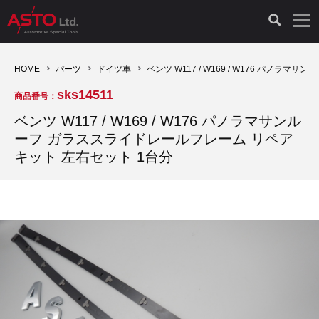
LAUNCH製品（65）
車両診断ツール（91）
自動車工具（481）
測定機器（38）
パーツ（1047）
特殊リペア（161）
PicoScope（25）
HOME
パーツ
ドイツ車
ベンツ W117 / W169 / W176 パノ
sks14511
商品番号：
診断機（16）
診断テスター（10）
HCB TOOLS（45）
オシロスコープ（2）
ドイツ車（427）
現品修理（77）
オシロスコープ（10）
ベンツ W117 / W169 / W176 パノラマサンル
ーフ ガラススライドレールフレーム リペア
キープログラマー（4）
キープログラマー（20）
AST TOOLS（51）
オシロ関連商品（9）
イタリア/フランス車（145）
リビルト品（58）
アクセサリー（13）
キット 左右セット 1台分
EV 専用 整備機器（11）
内視カメラ（6）
Hubitools（17）
シミュレータ（19）
イギリス車（26）
クローン作製（20）
その他（2）
ADAS（7）
スモークテスター（4）
LASER（39）
アメリカ車（60）
コントロールユニット初期化（3）
オプション品（17）
安定化電源ユニット（8）
ドイツ車（211）
スウェーデン車（45）
イモビライザーOFF（1）
その他（8）
TPMS（4）
バッテリーテスター（4）
イタリア/フランス車（27）
日本車（40）
その他（6）