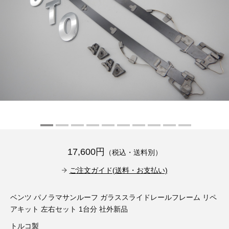
その他（9）
古い車両用診断テスター（10）
イギリス車（23）
ロシア（8）
バイク用診断テスター（7）
アメリカ車（15）
ブレーキキャリパーリペアキット（368）
その他（20）
スウェーデン車（20）
OTOFIX Powered by AUTEL（4）
日本車（7）
ステアリングロックエミュレータ（28）
汎用（89）
バッテリーチャージャー（4）
17,600円
（税込・送料別）
キー関連（19）
ご注文ガイド(送料・お支払い)
ディーゼルインジェクター&グロープラグ ツール（7）
ライト関連（6）
ベンツ パノラマサンルーフ ガラススライドレールフレーム リペ
ホイールロック取り外しツール（6）
その他（12）
アキット 左右セット 1台分 社外新品
トルコ製