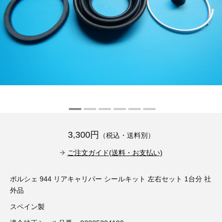
その他（9）
古い車両用診断テスター（10）
イギリス車（23）
ロシア（8）
バイク用診断テスター（7）
アメリカ車（15）
ブレーキキャリパーリペアキット（368）
その他（20）
スウェーデン車（20）
OTOFIX Powered by AUTEL（4）
日本車（7）
ステアリングロックエミュレータ（28）
汎用（89）
3,300円
（税込・送料別）
バッテリーチャージャー（4）
キー関連（19）
ご注文ガイド(送料・お支払い)
ディーゼルインジェクター&グロープラグ ツール（7）
ライト関連（6）
ポルシェ 944 リアキャリパー シールキット 左右セット 1台分 社
外品
ホイールロック取り外しツール（6）
その他（12）
スペイン製