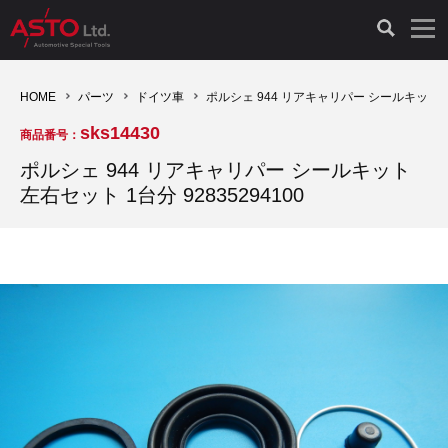
LAUNCH製品（65）
車両診断ツール（91）
自動車工具（481）
測定機器（38）
パーツ（1047）
特殊リペア（161）
PicoScope（25）
HOME
パーツ
ドイツ車
ポルシェ 944 リアキャリパー シールキット 左右
sks14430
商品番号：
診断機（16）
診断テスター（10）
HCB TOOLS（45）
オシロスコープ（2）
ドイツ車（427）
現品修理（77）
オシロスコープ（10）
ポルシェ 944 リアキャリパー シールキット
左右セット 1台分 92835294100
キープログラマー（4）
キープログラマー（20）
AST TOOLS（51）
オシロ関連商品（9）
イタリア/フランス車（145）
リビルト品（58）
アクセサリー（13）
EV 専用 整備機器（11）
内視カメラ（6）
Hubitools（17）
シミュレータ（19）
イギリス車（26）
クローン作製（20）
その他（2）
ADAS（7）
スモークテスター（4）
LASER（39）
アメリカ車（60）
コントロールユニット初期化（3）
オプション品（17）
安定化電源ユニット（8）
ドイツ車（211）
スウェーデン車（45）
イモビライザーOFF（1）
その他（8）
TPMS（4）
バッテリーテスター（4）
イタリア/フランス車（27）
日本車（40）
その他（6）