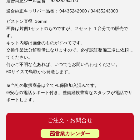
3D プリンターペン（8）
適合純正シール品番 : 92835294100
適合純正キャリパー品番 : 94435242900 / 94435243000
ピストン直径 36mm
画像は片側1セットのものですが、２セット １台分での販売で
す。
キット内容は画像のものがすべてです。
交換作業は分解整備になりますので、必ず認証整備工場に依頼し
てください。
何かご不明な点あれば、いつでもお問い合わせください。
60サイズで鳥取から発送します。
※当社の取扱商品は全てPL保険加入済みです。
※安心の電話サポート付き。整備経験豊富なスタッフが電話でサ
ポートします。
ご注文・お問合せ
営業カレンダー