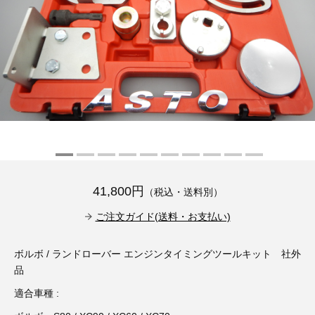
その他（9）
古い車両用診断テスター（10）
イギリス車（23）
ロシア（8）
バイク用診断テスター（7）
アメリカ車（15）
ブレーキキャリパーリペアキット（368）
その他（20）
スウェーデン車（20）
OTOFIX Powered by AUTEL（4）
日本車（7）
ステアリングロックエミュレータ（28）
汎用（89）
41,800円
（税込・送料別）
バッテリーチャージャー（4）
キー関連（19）
ご注文ガイド(送料・お支払い)
ディーゼルインジェクター&グロープラグ ツール（7）
ライト関連（6）
ボルボ / ランドローバー エンジンタイミングツールキット 社外
品
ホイールロック取り外しツール（6）
その他（12）
適合車種 :