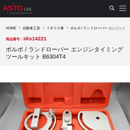
LAUNCH製品（65）
車両診断ツール（91）
自動車工具（481）
測定機器（38）
パーツ（1047）
特殊リペア（161）
PicoScope（25）
HOME
自動車工具
イギリス車
ボルボ / ランドローバー エンジンタイ
sks14221
商品番号：
診断機（16）
診断テスター（10）
HCB TOOLS（45）
オシロスコープ（2）
ドイツ車（427）
現品修理（77）
オシロスコープ（10）
ボルボ / ランドローバー エンジンタイミング
ツールキット B6304T4
キープログラマー（4）
キープログラマー（20）
AST TOOLS（51）
オシロ関連商品（9）
イタリア/フランス車（145）
リビルト品（58）
アクセサリー（13）
EV 専用 整備機器（11）
内視カメラ（6）
Hubitools（17）
シミュレータ（19）
イギリス車（26）
クローン作製（20）
その他（2）
ADAS（7）
スモークテスター（4）
LASER（39）
アメリカ車（60）
コントロールユニット初期化（3）
オプション品（17）
安定化電源ユニット（8）
ドイツ車（211）
スウェーデン車（45）
イモビライザーOFF（1）
その他（8）
TPMS（4）
バッテリーテスター（4）
イタリア/フランス車（27）
日本車（40）
その他（6）