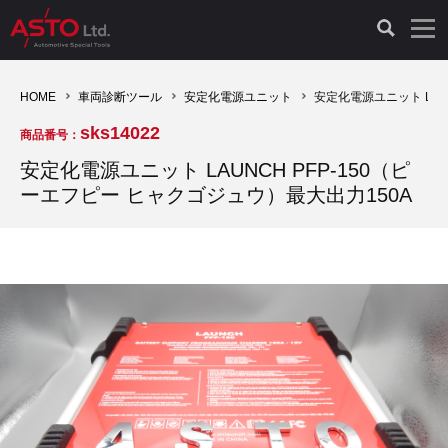
LAUNCH製品（65）
車両診断ツール（91）
自動車工具（481）
測定機器（38）
パーツ（1047）
特殊リペア（161）
PicoScope（25）
HOME
車両診断ツール
安定化電源ユニット
安定化電源ユニット LAU
sks14022
商品番号：
診断機（16）
診断テスター（10）
HCB TOOLS（45）
オシロスコープ（2）
ドイツ車（427）
現品修理（77）
オシロスコープ（10）
安定化電源ユニット LAUNCH PFP-150（ピ
ーエフピー ヒャクゴジュウ）最大出力150A
キープログラマー（4）
キープログラマー（20）
AST TOOLS（51）
オシロ関連商品（9）
イタリア/フランス車（145）
リビルト品（58）
アクセサリー（13）
EV 専用 整備機器（11）
内視カメラ（6）
Hubitools（17）
シミュレータ（19）
イギリス車（26）
クローン作製（20）
その他（2）
ADAS（7）
スモークテスター（4）
LASER（39）
アメリカ車（60）
コントロールユニット初期化（3）
オプション品（17）
安定化電源ユニット（8）
ドイツ車（211）
スウェーデン車（45）
イモビライザーOFF（1）
その他（8）
TPMS（4）
バッテリーテスター（4）
イタリア/フランス車（27）
日本車（40）
その他（6）