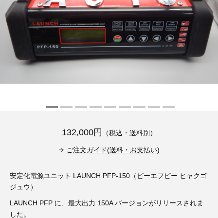
その他（9）
古い車両用診断テスター（10）
イギリス車（23）
ロシア（8）
バイク用診断テスター（7）
アメリカ車（15）
ブレーキキャリパーリペアキット（368）
その他（20）
スウェーデン車（20）
OTOFIX Powered by AUTEL（4）
日本車（7）
ステアリングロックエミュレータ（28）
汎用（89）
132,000円
（税込・送料別）
バッテリーチャージャー（4）
キー関連（19）
ご注文ガイド(送料・お支払い)
ディーゼルインジェクター&グロープラグ ツール（7）
ライト関連（6）
安定化電源ユニット LAUNCH PFP-150（ピーエフピー ヒャクゴ
ジュウ）
ホイールロック取り外しツール（6）
その他（12）
LAUNCH PFP に、最大出力 150A バージョンがリリースされま
した。