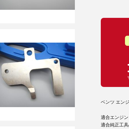
ベンツ エン
適合エンジン : 
適合純正工具品