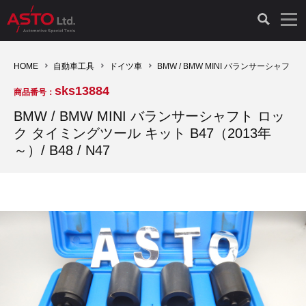
LAUNCH製品（65）
車両診断ツール（91）
自動車工具（481）
測定機器（38）
パーツ（1047）
特殊リペア（161）
PicoScope（25）
HOME
自動車工具
ドイツ車
BMW / BMW MINI バランサーシャフト 
sks13884
商品番号：
診断機（16）
診断テスター（10）
HCB TOOLS（45）
オシロスコープ（2）
ドイツ車（427）
現品修理（77）
オシロスコープ（10）
BMW / BMW MINI バランサーシャフト ロッ
ク タイミングツール キット B47（2013年
キープログラマー（4）
キープログラマー（20）
AST TOOLS（51）
オシロ関連商品（9）
イタリア/フランス車（145）
リビルト品（58）
アクセサリー（13）
～）/ B48 / N47
EV 専用 整備機器（11）
内視カメラ（6）
Hubitools（17）
シミュレータ（19）
イギリス車（26）
クローン作製（20）
その他（2）
ADAS（7）
スモークテスター（4）
LASER（39）
アメリカ車（60）
コントロールユニット初期化（3）
オプション品（17）
安定化電源ユニット（8）
ドイツ車（211）
スウェーデン車（45）
イモビライザーOFF（1）
その他（8）
TPMS（4）
バッテリーテスター（4）
イタリア/フランス車（27）
日本車（40）
その他（6）