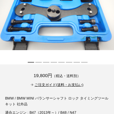
その他（9）
古い車両用診断テスター（10）
イギリス車（23）
ロシア（8）
バイク用診断テスター（7）
アメリカ車（15）
ブレーキキャリパーリペアキット（368）
その他（20）
スウェーデン車（20）
OTOFIX Powered by AUTEL（4）
日本車（7）
ステアリングロックエミュレータ（28）
汎用（89）
バッテリーチャージャー（4）
19,800円
（税込・送料別）
キー関連（19）
ご注文ガイド(送料・お支払い)
ディーゼルインジェクター&グロープラグ ツール（7）
ライト関連（6）
BMW / BMW MINI バランサーシャフト ロック タイミングツール
ホイールロック取り外しツール（6）
その他（12）
キット 社外品
適合エンジン : B47（2013年～）/ B48 / N47