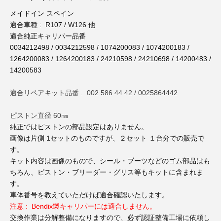
3D プリンターペン（8）
メイドイン スペイン
適合車種 : R107 / W126 他
適合純正キャリパー品番
0034212498 / 0034212598 / 1074200083 / 1074200183 /
1264200083 / 1264200183 / 24210598 / 24210698 / 14200483 /
14200583
適合リペアキット品番 : 002 586 44 42 / 0025864442
ピストン直径 60㎜
純正ではピストンの部品設定はありません。
画像は片側 1セットのものですが、２セット １台分での販売で
す。
キット内容は画像のもので、シール・ブーツなどのゴム部品はも
ちろん、ピストン・ブリーダー・グリス等もキットに含まれま
す。
車体番号を教えていただけば適合確認いたします。
注意 : Bendix製キャリパーには適合しません。
交換作業は分解整備になりますので、必ず認証整備工場に依頼し