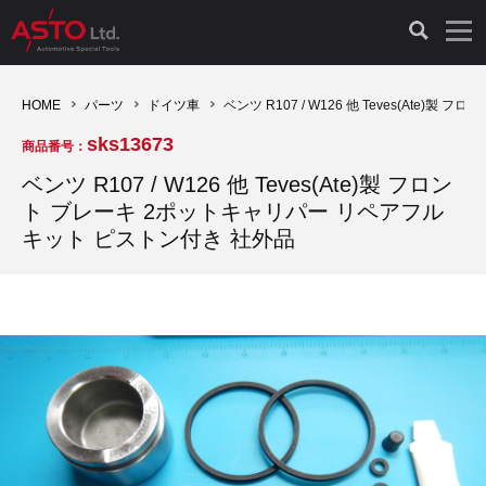
LAUNCH製品（65）
車両診断ツール（91）
自動車工具（481）
測定機器（38）
パーツ（1047）
特殊リペア（161）
PicoScope（25）
HOME
パーツ
ドイツ車
ベンツ R107 / W126 他 Teves(At
sks13673
商品番号：
診断機（16）
診断テスター（10）
HCB TOOLS（45）
オシロスコープ（2）
ドイツ車（427）
現品修理（77）
オシロスコープ（10）
ベンツ R107 / W126 他 Teves(Ate)製 フロン
ト ブレーキ 2ポットキャリパー リペアフル
キープログラマー（4）
キープログラマー（20）
AST TOOLS（51）
オシロ関連商品（9）
イタリア/フランス車（145）
リビルト品（58）
アクセサリー（13）
キット ピストン付き 社外品
EV 専用 整備機器（11）
内視カメラ（6）
Hubitools（17）
シミュレータ（19）
イギリス車（26）
クローン作製（20）
その他（2）
ADAS（7）
スモークテスター（4）
LASER（39）
アメリカ車（60）
コントロールユニット初期化（3）
オプション品（17）
安定化電源ユニット（8）
ドイツ車（211）
スウェーデン車（45）
イモビライザーOFF（1）
その他（8）
TPMS（4）
バッテリーテスター（4）
イタリア/フランス車（27）
日本車（40）
その他（6）