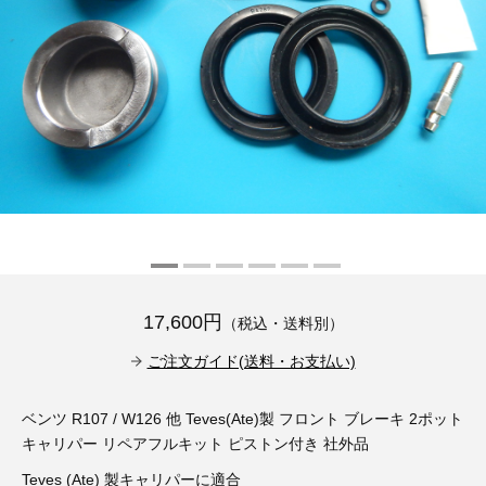
その他（9）
古い車両用診断テスター（10）
イギリス車（23）
ロシア（8）
バイク用診断テスター（7）
アメリカ車（15）
ブレーキキャリパーリペアキット（368）
その他（20）
スウェーデン車（20）
OTOFIX Powered by AUTEL（4）
日本車（7）
ステアリングロックエミュレータ（28）
汎用（89）
バッテリーチャージャー（4）
17,600円
（税込・送料別）
キー関連（19）
ご注文ガイド(送料・お支払い)
ディーゼルインジェクター&グロープラグ ツール（7）
ライト関連（6）
ベンツ R107 / W126 他 Teves(Ate)製 フロント ブレーキ 2ポット
ホイールロック取り外しツール（6）
その他（12）
キャリパー リペアフルキット ピストン付き 社外品
Teves (Ate) 製キャリパーに適合