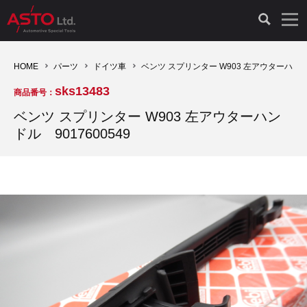
LAUNCH製品（65）
車両診断ツール（91）
自動車工具（481）
測定機器（38）
パーツ（1047）
特殊リペア（161）
PicoScope（25）
HOME
パーツ
ドイツ車
ベンツ スプリンター W903 左アウターハンドル
sks13483
商品番号：
診断機（16）
診断テスター（10）
HCB TOOLS（45）
オシロスコープ（2）
ドイツ車（427）
現品修理（77）
オシロスコープ（10）
ベンツ スプリンター W903 左アウターハン
ドル 9017600549
キープログラマー（4）
キープログラマー（20）
AST TOOLS（51）
オシロ関連商品（9）
イタリア/フランス車（145）
リビルト品（58）
アクセサリー（13）
EV 専用 整備機器（11）
内視カメラ（6）
Hubitools（17）
シミュレータ（19）
イギリス車（26）
クローン作製（20）
その他（2）
ADAS（7）
スモークテスター（4）
LASER（39）
アメリカ車（60）
コントロールユニット初期化（3）
オプション品（17）
安定化電源ユニット（8）
ドイツ車（211）
スウェーデン車（45）
イモビライザーOFF（1）
その他（8）
TPMS（4）
バッテリーテスター（4）
イタリア/フランス車（27）
日本車（40）
その他（6）