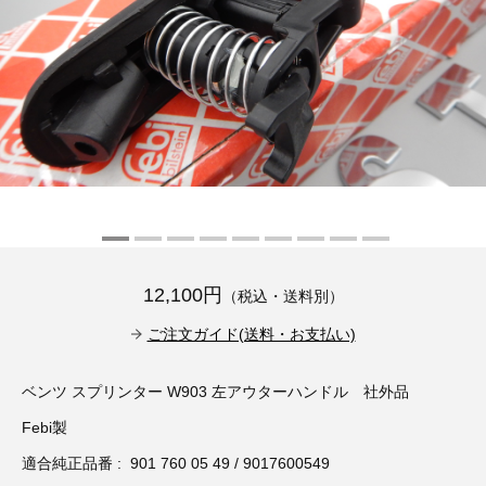
その他（9）
古い車両用診断テスター（10）
イギリス車（23）
ロシア（8）
バイク用診断テスター（7）
アメリカ車（15）
ブレーキキャリパーリペアキット（368）
その他（20）
スウェーデン車（20）
OTOFIX Powered by AUTEL（4）
日本車（7）
ステアリングロックエミュレータ（28）
汎用（89）
12,100円
（税込・送料別）
バッテリーチャージャー（4）
キー関連（19）
ご注文ガイド(送料・お支払い)
ディーゼルインジェクター&グロープラグ ツール（7）
ライト関連（6）
ベンツ スプリンター W903 左アウターハンドル 社外品
Febi製
ホイールロック取り外しツール（6）
その他（12）
適合純正品番 : 901 760 05 49 / 9017600549