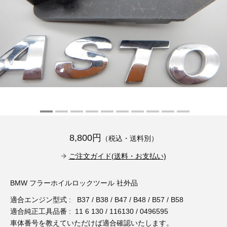
その他（9）
古い車両用診断テスター（10）
イギリス車（23）
ロシア（8）
バイク用診断テスター（7）
アメリカ車（15）
ブレーキキャリパーリペアキット（368）
その他（20）
スウェーデン車（20）
OTOFIX Powered by AUTEL（4）
日本車（7）
ステアリングロックエミュレータ（28）
汎用（89）
8,800円
（税込・送料別）
バッテリーチャージャー（4）
キー関連（19）
ご注文ガイド(送料・お支払い)
ディーゼルインジェクター&グロープラグ ツール（7）
ライト関連（6）
BMW フラーホイルロックツール 社外品
適合エンジン型式 : B37 / B38 / B47 / B48 / B57 / B58
ホイールロック取り外しツール（6）
その他（12）
適合純正工具品番 : 11 6 130 / 116130 / 0496595
車体番号を教えていただけば適合確認いたします。