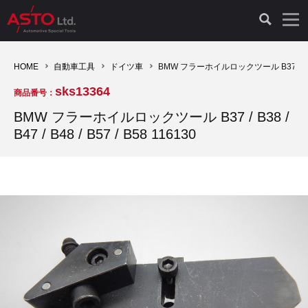
LAUNCH製品（65）
車両診断ツール（91）
自動車工具（481）
測定機器（38）
パーツ（1047）
特殊リペア（161）
PicoScope（25）
HOME
自動車工具
ドイツ車
BMW フラーホイルロックツール B37 / B38 / B4
sks13364
商品番号：
診断機（16）
診断テスター（10）
HCB TOOLS（45）
オシロスコープ（2）
ドイツ車（427）
現品修理（77）
オシロスコープ（10）
BMW フラーホイルロックツール B37 / B38 /
B47 / B48 / B57 / B58 116130
キープログラマー（4）
キープログラマー（20）
AST TOOLS（51）
オシロ関連商品（9）
イタリア/フランス車（145）
リビルト品（58）
アクセサリー（13）
EV 専用 整備機器（11）
内視カメラ（6）
Hubitools（17）
シミュレータ（19）
イギリス車（26）
クローン作製（20）
その他（2）
ADAS（7）
スモークテスター（4）
LASER（39）
アメリカ車（60）
コントロールユニット初期化（3）
オプション品（17）
安定化電源ユニット（8）
ドイツ車（211）
スウェーデン車（45）
イモビライザーOFF（1）
その他（8）
TPMS（4）
バッテリーテスター（4）
イタリア/フランス車（27）
日本車（40）
その他（6）