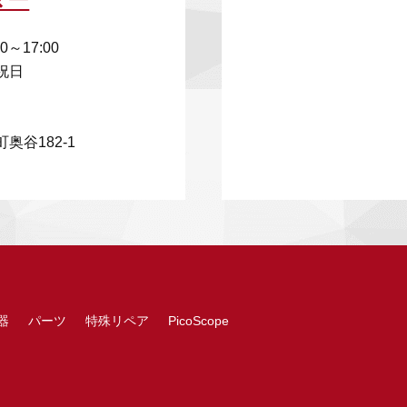
00～17:00
祝日
奥谷182-1
器
パーツ
特殊リペア
PicoScope