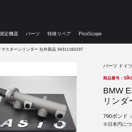
測定機器
パーツ
特殊リペア
PicoScope
ーキマスターシリンダー 社外新品 34311160197
パーツ ドイ
sk
商品番号：
BMW 
リンダー
790ポンド
（
※日本円につ