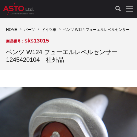
LAUNCH製品（65）
車両診断ツール（91）
自動車工具（481）
測定機器（38）
パーツ（1047）
特殊リペア（161）
PicoScope（25）
HOME
パーツ
ドイツ車
ベンツ W124 フューエルレベルセンサー 124
sks13015
商品番号：
診断機（16）
診断テスター（10）
HCB TOOLS（45）
オシロスコープ（2）
ドイツ車（427）
現品修理（77）
オシロスコープ（10）
ベンツ W124 フューエルレベルセンサー
1245420104 社外品
キープログラマー（4）
キープログラマー（20）
AST TOOLS（51）
オシロ関連商品（9）
イタリア/フランス車（145）
リビルト品（58）
アクセサリー（13）
EV 専用 整備機器（11）
内視カメラ（6）
Hubitools（17）
シミュレータ（19）
イギリス車（26）
クローン作製（20）
その他（2）
ADAS（7）
スモークテスター（4）
LASER（39）
アメリカ車（60）
コントロールユニット初期化（3）
オプション品（17）
安定化電源ユニット（8）
ドイツ車（211）
スウェーデン車（45）
イモビライザーOFF（1）
その他（8）
TPMS（4）
バッテリーテスター（4）
イタリア/フランス車（27）
日本車（40）
その他（6）