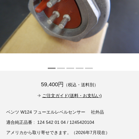
その他（9）
古い車両用診断テスター（10）
イギリス車（23）
ロシア（8）
バイク用診断テスター（7）
アメリカ車（15）
ブレーキキャリパーリペアキット（368）
その他（20）
スウェーデン車（20）
OTOFIX Powered by AUTEL（4）
日本車（7）
ステアリングロックエミュレータ（28）
汎用（89）
59,400円
（税込・送料別）
バッテリーチャージャー（4）
キー関連（19）
ご注文ガイド(送料・お支払い)
ディーゼルインジェクター&グロープラグ ツール（7）
ライト関連（6）
ベンツ W124 フューエルレベルセンサー 社外品
適合純正品番 : 124 542 01 04 / 1245420104
ホイールロック取り外しツール（6）
その他（12）
アメリカから取り寄せできます。（2026年7月現在）