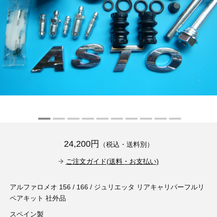
その他（9）
古い車両用診断テスター（10）
イギリス車（23）
ロシア（8）
バイク用診断テスター（7）
アメリカ車（15）
ブレーキキャリパーリペアキット（368）
その他（20）
スウェーデン車（20）
OTOFIX Powered by AUTEL（4）
日本車（7）
ステアリングロックエミュレータ（28）
汎用（89）
バッテリーチャージャー（4）
24,200円
（税込・送料別）
キー関連（19）
ご注文ガイド(送料・お支払い)
ディーゼルインジェクター&グロープラグ ツール（7）
ライト関連（6）
アルファロメオ 156 / 166 / ジュリエッタ リアキャリパーフルリ
ホイールロック取り外しツール（6）
その他（12）
ペアキット 社外品
スペイン製