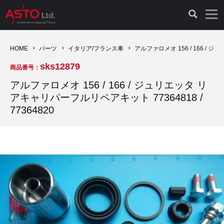
LAUNCH製品（65）
車両診断ツール（91）
自動車工具（481）
測定機器（38）
パーツ（1047）
特殊リペア（161）
PicoScope（25）
HOME
パーツ
イタリア/フランス車
アルファロメオ 156 / 166 / ジ
sks12879
商品番号：
診断機（16）
診断テスター（10）
HCB TOOLS（45）
オシロスコープ（2）
ドイツ車（427）
現品修理（77）
オシロスコープ（10）
アルファロメオ 156 / 166 / ジュリエッタ リ
アキャリパーフルリペアキット 77364818 /
キープログラマー（4）
キープログラマー（20）
AST TOOLS（51）
オシロ関連商品（9）
イタリア/フランス車（145）
リビルト品（58）
アクセサリー（13）
77364820
EV 専用 整備機器（11）
内視カメラ（6）
Hubitools（17）
シミュレータ（19）
イギリス車（26）
クローン作製（20）
その他（2）
ADAS（7）
スモークテスター（4）
LASER（39）
アメリカ車（60）
コントロールユニット初期化（3）
オプション品（17）
安定化電源ユニット（8）
ドイツ車（211）
スウェーデン車（45）
イモビライザーOFF（1）
その他（8）
TPMS（4）
バッテリーテスター（4）
イタリア/フランス車（27）
日本車（40）
その他（6）