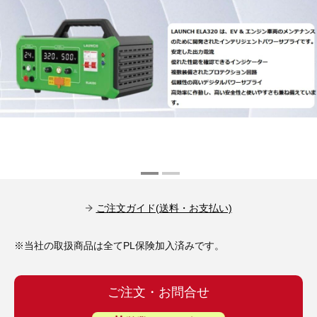
その他（9）
古い車両用診断テスター（10）
イギリス車（23）
ロシア（8）
バイク用診断テスター（7）
アメリカ車（15）
ブレーキキャリパーリペアキット（368）
その他（20）
スウェーデン車（20）
OTOFIX Powered by AUTEL（4）
日本車（7）
ステアリングロックエミュレータ（28）
汎用（89）
バッテリーチャージャー（4）
ご注文ガイド(送料・お支払い)
キー関連（19）
ディーゼルインジェクター&グロープラグ ツール（7）
※当社の取扱商品は全てPL保険加入済みです。
ライト関連（6）
ホイールロック取り外しツール（6）
その他（12）
ご注文・お問合せ