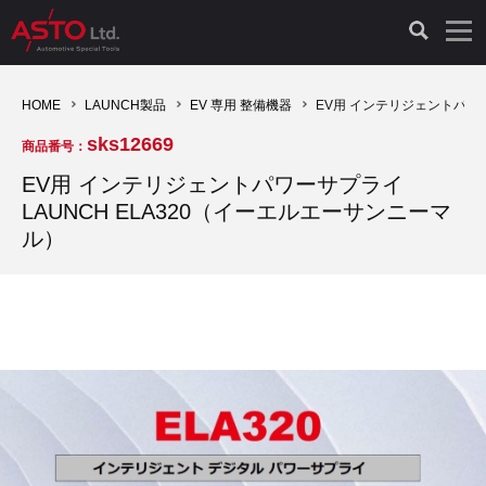
LAUNCH製品（65）
車両診断ツール（91）
自動車工具（481）
測定機器（38）
パーツ（1047）
特殊リペア（161）
PicoScope（25）
HOME
LAUNCH製品
EV 専用 整備機器
EV用 インテリジェントパワー
sks12669
商品番号：
診断機（16）
診断テスター（10）
HCB TOOLS（45）
オシロスコープ（2）
ドイツ車（427）
現品修理（77）
オシロスコープ（10）
EV用 インテリジェントパワーサプライ
LAUNCH ELA320（イーエルエーサンニーマ
キープログラマー（4）
キープログラマー（20）
AST TOOLS（51）
オシロ関連商品（9）
イタリア/フランス車（145）
リビルト品（58）
アクセサリー（13）
ル）
EV 専用 整備機器（11）
内視カメラ（6）
Hubitools（17）
シミュレータ（19）
イギリス車（26）
クローン作製（20）
その他（2）
ADAS（7）
スモークテスター（4）
LASER（39）
アメリカ車（60）
コントロールユニット初期化（3）
オプション品（17）
安定化電源ユニット（8）
ドイツ車（211）
スウェーデン車（45）
イモビライザーOFF（1）
その他（8）
TPMS（4）
バッテリーテスター（4）
イタリア/フランス車（27）
日本車（40）
その他（6）