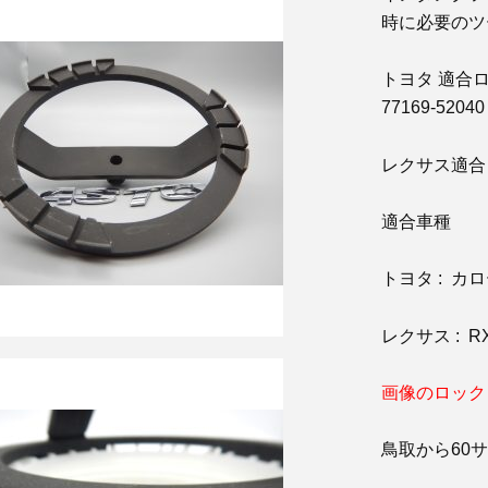
時に必要のツ
トヨタ 適合ロック
77169-52040
レクサス適合ロッ
適合車種
トヨタ : カロ
レクサス : RX3
画像のロック
鳥取から60