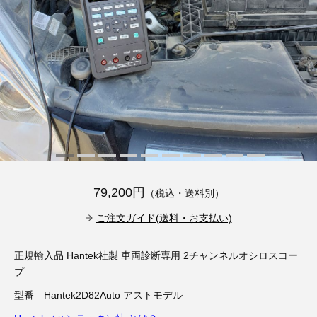
その他（9）
古い車両用診断テスター（10）
イギリス車（23）
ロシア（8）
バイク用診断テスター（7）
アメリカ車（15）
ブレーキキャリパーリペアキット（368）
その他（20）
スウェーデン車（20）
OTOFIX Powered by AUTEL（4）
日本車（7）
ステアリングロックエミュレータ（28）
汎用（89）
79,200円
（税込・送料別）
バッテリーチャージャー（4）
キー関連（19）
ご注文ガイド(送料・お支払い)
ディーゼルインジェクター&グロープラグ ツール（7）
ライト関連（6）
正規輸入品 Hantek社製 車両診断専用 2チャンネルオシロスコー
プ
ホイールロック取り外しツール（6）
その他（12）
型番 Hantek2D82Auto アストモデル