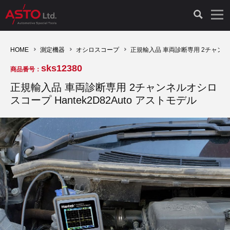
LAUNCH製品（65）
車両診断ツール（91）
自動車工具（481）
測定機器（38）
パーツ（1047）
特殊リペア（161）
PicoScope（25）
HOME
測定機器
オシロスコープ
正規輸入品 車両診断専用 2チャンネルオ
sks12380
商品番号：
診断機（16）
診断テスター（10）
HCB TOOLS（45）
オシロスコープ（2）
ドイツ車（427）
現品修理（77）
オシロスコープ（10）
正規輸入品 車両診断専用 2チャンネルオシロ
スコープ Hantek2D82Auto アストモデル
キープログラマー（4）
キープログラマー（20）
AST TOOLS（51）
オシロ関連商品（9）
イタリア/フランス車（145）
リビルト品（58）
アクセサリー（13）
EV 専用 整備機器（11）
内視カメラ（6）
Hubitools（17）
シミュレータ（19）
イギリス車（26）
クローン作製（20）
その他（2）
ADAS（7）
スモークテスター（4）
LASER（39）
アメリカ車（60）
コントロールユニット初期化（3）
オプション品（17）
安定化電源ユニット（8）
ドイツ車（211）
スウェーデン車（45）
イモビライザーOFF（1）
その他（8）
TPMS（4）
バッテリーテスター（4）
イタリア/フランス車（27）
日本車（40）
その他（6）