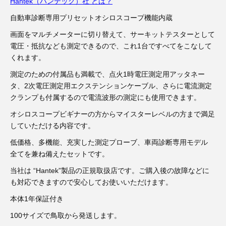
3D プリンターペン（8）
Hantek（ハンテック）社 とは？
自動車診断専用プリセットオシロスコープ機能内蔵
画面をマルチメーターに切り替えて、サーキットテスターとして
電圧・抵抗なども測定できるので、これ1台ですべてをこなして
くれます。
測定のための付属品も満載で、点火1時電圧測定用アッタネー
タ、2次電圧測定用エクステンションケーブル、さらに電流測定
クランプも付属するので電流波形の測定にも使用できます。
オシロスコープビギナーの方からマイスターレベルの方まで満足
していただける内容です。
低価格、多機能、充実した測定プローブ、車両診断専用モデル
全てを兼ね備えたセットです。
当社は “Hantek”製品の正規取扱店です。ご購入後の故障などに
も対応できますので安心してお使いいただけます。
本体1年保証付き
100サイズで鳥取から発送します。