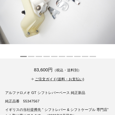
その他（9）
古い車両用診断テスター（10）
イギリス車（23）
ロシア（8）
バイク用診断テスター（7）
アメリカ車（15）
ブレーキキャリパーリペアキット（368）
その他（20）
スウェーデン車（20）
OTOFIX Powered by AUTEL（4）
日本車（7）
ステアリングロックエミュレータ（28）
汎用（89）
83,600円
（税込・送料別）
バッテリーチャージャー（4）
キー関連（19）
ご注文ガイド(送料・お支払い)
ディーゼルインジェクター&グロープラグ ツール（7）
ライト関連（6）
アルファロメオ GT シフトレバーベース 純正新品
純正品番 55347567
ホイールロック取り外しツール（6）
その他（12）
イギリスの当社提携先 ” シフトレバー & シフトケーブル 専門店”