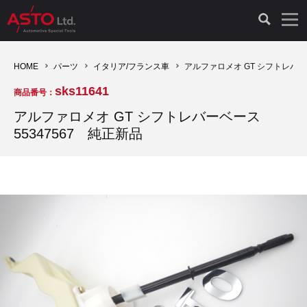
LAUNCH製品（65）
車両診断ツール（91）
自動車工具（481）
測定機器（38）
パーツ（1047）
特殊リペア（161）
PicoScope（25）
HOME
パーツ
イタリア/フランス車
アルファロメオ GT シフトレバー
sks11641
商品番号：
診断機（16）
診断テスター（10）
HCB TOOLS（45）
オシロスコープ（2）
ドイツ車（427）
現品修理（77）
オシロスコープ（10）
アルファロメオ GT シフトレバーベース
55347567 純正新品
キープログラマー（4）
キープログラマー（20）
AST TOOLS（51）
オシロ関連商品（9）
イタリア/フランス車（145）
リビルト品（58）
アクセサリー（13）
EV 専用 整備機器（11）
内視カメラ（6）
Hubitools（17）
シミュレータ（19）
イギリス車（26）
クローン作製（20）
その他（2）
ADAS（7）
スモークテスター（4）
LASER（39）
アメリカ車（60）
コントロールユニット初期化（3）
オプション品（17）
安定化電源ユニット（8）
ドイツ車（211）
スウェーデン車（45）
イモビライザーOFF（1）
その他（8）
TPMS（4）
バッテリーテスター（4）
イタリア/フランス車（27）
日本車（40）
その他（6）