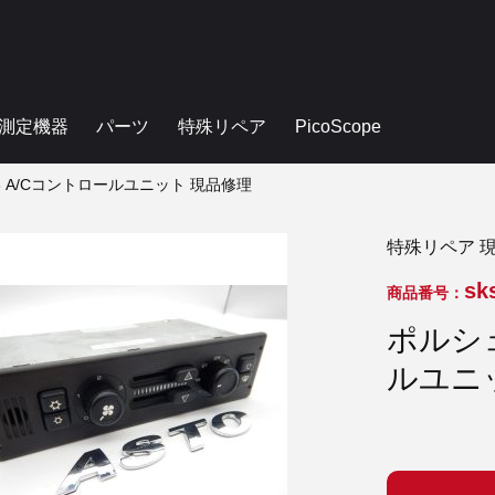
測定機器
パーツ
特殊リペア
PicoScope
993 A/Cコントロールユニット 現品修理
特殊リペア 
sk
商品番号：
ポルシェ 
ルユニ