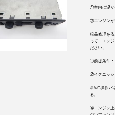
①室内に温か
②エンジンが
現品修理を依
って、エンジ
ださい。
①前提条件：
②イグニッシ
③A/C操作
る。
④エンジン上
ジンファンは