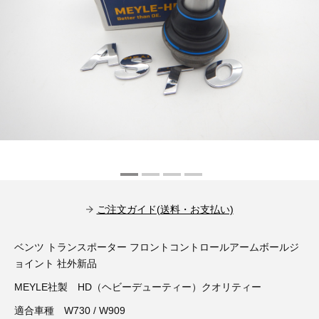
その他（9）
古い車両用診断テスター（10）
イギリス車（23）
ロシア（8）
バイク用診断テスター（7）
アメリカ車（15）
ブレーキキャリパーリペアキット（368）
その他（20）
スウェーデン車（20）
OTOFIX Powered by AUTEL（4）
日本車（7）
ステアリングロックエミュレータ（28）
汎用（89）
バッテリーチャージャー（4）
ご注文ガイド(送料・お支払い)
キー関連（19）
ディーゼルインジェクター&グロープラグ ツール（7）
ベンツ トランスポーター フロントコントロールアームボールジ
ライト関連（6）
ョイント 社外新品
ホイールロック取り外しツール（6）
MEYLE社製 HD（ヘビーデューティー）クオリティー
その他（12）
適合車種 W730 / W909