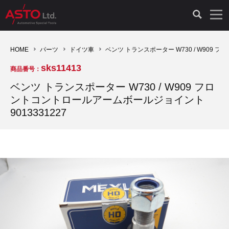
LAUNCH製品（65）
車両診断ツール（91）
自動車工具（481）
測定機器（38）
パーツ（1047）
特殊リペア（161）
PicoScope（25）
HOME
パーツ
ドイツ車
ベンツ トランスポーター W730 / W909 
sks11413
商品番号：
診断機（16）
診断テスター（10）
HCB TOOLS（45）
オシロスコープ（2）
ドイツ車（427）
現品修理（77）
オシロスコープ（10）
ベンツ トランスポーター W730 / W909 フロ
ントコントロールアームボールジョイント
キープログラマー（4）
キープログラマー（20）
AST TOOLS（51）
オシロ関連商品（9）
イタリア/フランス車（145）
リビルト品（58）
アクセサリー（13）
9013331227
EV 専用 整備機器（11）
内視カメラ（6）
Hubitools（17）
シミュレータ（19）
イギリス車（26）
クローン作製（20）
その他（2）
ADAS（7）
スモークテスター（4）
LASER（39）
アメリカ車（60）
コントロールユニット初期化（3）
オプション品（17）
安定化電源ユニット（8）
ドイツ車（211）
スウェーデン車（45）
イモビライザーOFF（1）
その他（8）
TPMS（4）
バッテリーテスター（4）
イタリア/フランス車（27）
日本車（40）
その他（6）