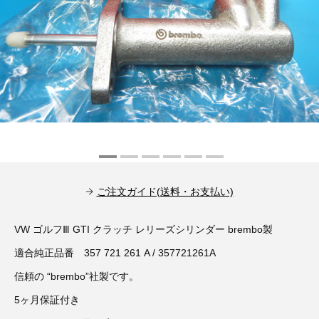
その他（9）
古い車両用診断テスター（10）
イギリス車（23）
ロシア（8）
バイク用診断テスター（7）
アメリカ車（15）
ブレーキキャリパーリペアキット（368）
その他（20）
スウェーデン車（20）
OTOFIX Powered by AUTEL（4）
日本車（7）
ステアリングロックエミュレータ（28）
汎用（89）
ご注文ガイド(送料・お支払い)
バッテリーチャージャー（4）
キー関連（19）
VW ゴルフⅢ GTI クラッチ レリーズシリンダー brembo製
ディーゼルインジェクター&グロープラグ ツール（7）
ライト関連（6）
適合純正品番 357 721 261 A / 357721261A
信頼の “brembo”社製です。
ホイールロック取り外しツール（6）
その他（12）
5ヶ月保証付き