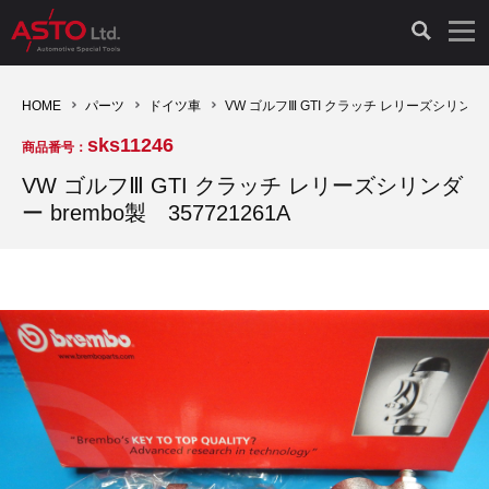
LAUNCH製品（65）
車両診断ツール（91）
自動車工具（481）
測定機器（38）
パーツ（1047）
特殊リペア（161）
PicoScope（25）
HOME
パーツ
ドイツ車
VW ゴルフⅢ GTI クラッチ レリーズシリンダー 
sks11246
商品番号：
診断機（16）
診断テスター（10）
HCB TOOLS（45）
オシロスコープ（2）
ドイツ車（427）
現品修理（77）
オシロスコープ（10）
VW ゴルフⅢ GTI クラッチ レリーズシリンダ
ー brembo製 357721261A
キープログラマー（4）
キープログラマー（20）
AST TOOLS（51）
オシロ関連商品（9）
イタリア/フランス車（145）
リビルト品（58）
アクセサリー（13）
EV 専用 整備機器（11）
内視カメラ（6）
Hubitools（17）
シミュレータ（19）
イギリス車（26）
クローン作製（20）
その他（2）
ADAS（7）
スモークテスター（4）
LASER（39）
アメリカ車（60）
コントロールユニット初期化（3）
オプション品（17）
安定化電源ユニット（8）
ドイツ車（211）
スウェーデン車（45）
イモビライザーOFF（1）
その他（8）
TPMS（4）
バッテリーテスター（4）
イタリア/フランス車（27）
日本車（40）
その他（6）