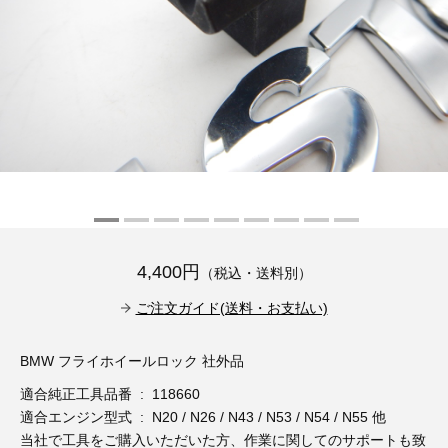
その他（9）
古い車両用診断テスター（10）
イギリス車（23）
ロシア（8）
バイク用診断テスター（7）
アメリカ車（15）
ブレーキキャリパーリペアキット（369）
その他（20）
スウェーデン車（20）
OTOFIX Powered by AUTEL（4）
日本車（7）
ステアリングロックエミュレータ（28）
汎用（89）
4,400円
（税込・送料別）
バッテリーチャージャー（4）
キー関連（19）
ご注文ガイド(送料・お支払い)
ディーゼルインジェクター&グロープラグ ツール（7）
ライト関連（6）
BMW フライホイールロック 社外品
適合純正工具品番 : 118660
ホイールロック取り外しツール（6）
その他（12）
適合エンジン型式 : N20 / N26 / N43 / N53 / N54 / N55 他
当社で工具をご購入いただいた方、作業に関してのサポートも致