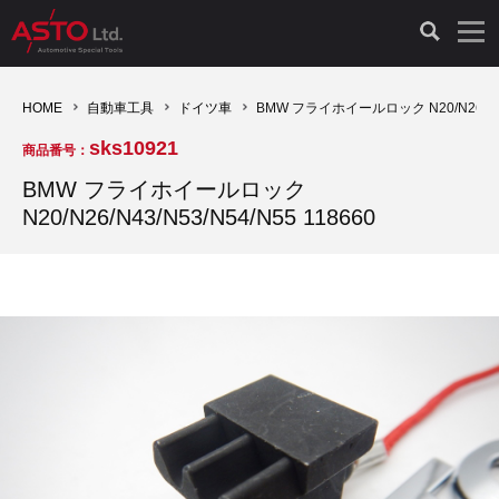
LAUNCH製品（65）
車両診断ツール（91）
自動車工具（481）
測定機器（38）
パーツ（1049）
特殊リペア（161）
PicoScope（25）
HOME
自動車工具
ドイツ車
BMW フライホイールロック N20/N26/N43/
sks10921
商品番号：
診断機（16）
診断テスター（10）
HCB TOOLS（45）
オシロスコープ（2）
ドイツ車（428）
現品修理（77）
オシロスコープ（10）
BMW フライホイールロック
N20/N26/N43/N53/N54/N55 118660
キープログラマー（4）
キープログラマー（20）
AST TOOLS（51）
オシロ関連商品（9）
イタリア/フランス車（145）
リビルト品（58）
アクセサリー（13）
EV 専用 整備機器（11）
内視カメラ（6）
Hubitools（17）
シミュレータ（19）
イギリス車（26）
クローン作製（20）
その他（2）
ADAS（7）
スモークテスター（4）
LASER（39）
アメリカ車（60）
コントロールユニット初期化（3）
オプション品（17）
安定化電源ユニット（8）
ドイツ車（211）
スウェーデン車（45）
イモビライザーOFF（1）
その他（8）
TPMS（4）
バッテリーテスター（4）
イタリア/フランス車（27）
日本車（40）
その他（6）