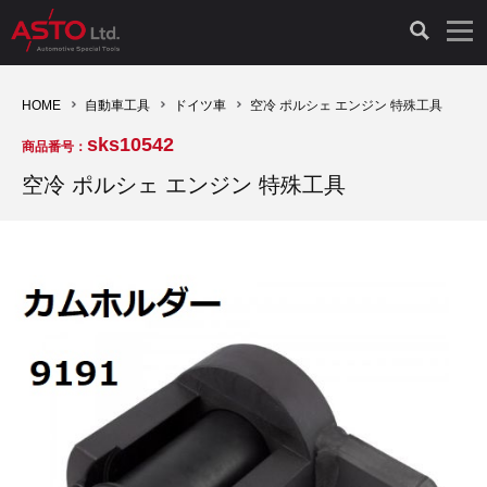
LAUNCH製品（65）
車両診断ツール（91）
自動車工具（481）
測定機器（38）
パーツ（1047）
特殊リペア（161）
PicoScope（25）
HOME
自動車工具
ドイツ車
空冷 ポルシェ エンジン 特殊工具
sks10542
商品番号：
診断機（16）
診断テスター（10）
HCB TOOLS（45）
オシロスコープ（2）
ドイツ車（427）
現品修理（77）
オシロスコープ（10）
空冷 ポルシェ エンジン 特殊工具
キープログラマー（4）
キープログラマー（20）
AST TOOLS（51）
オシロ関連商品（9）
イタリア/フランス車（145）
リビルト品（58）
アクセサリー（13）
EV 専用 整備機器（11）
内視カメラ（6）
Hubitools（17）
シミュレータ（19）
イギリス車（26）
クローン作製（20）
その他（2）
ADAS（7）
スモークテスター（4）
LASER（39）
アメリカ車（60）
コントロールユニット初期化（3）
オプション品（17）
安定化電源ユニット（8）
ドイツ車（211）
スウェーデン車（45）
イモビライザーOFF（1）
その他（8）
TPMS（4）
バッテリーテスター（4）
イタリア/フランス車（27）
日本車（40）
その他（6）