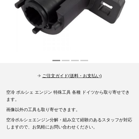
その他（9）
古い車両用診断テスター（10）
イギリス車（23）
ロシア（8）
バイク用診断テスター（7）
アメリカ車（15）
ブレーキキャリパーリペアキット（368）
その他（20）
スウェーデン車（20）
OTOFIX Powered by AUTEL（4）
日本車（7）
ステアリングロックエミュレータ（28）
汎用（89）
ご注文ガイド(送料・お支払い)
バッテリーチャージャー（4）
空冷 ポルシェ エンジン 特殊工具 各種 ドイツから取り寄せでき
キー関連（19）
ます。
ディーゼルインジェクター&グロープラグ ツール（7）
ライト関連（6）
画像以外の工具も取り寄せできます。
空冷ポルシェエンジン分解・組み立て経験のあるスタッフが対応
ホイールロック取り外しツール（6）
その他（12）
しますので、お気軽にお問い合わせください。