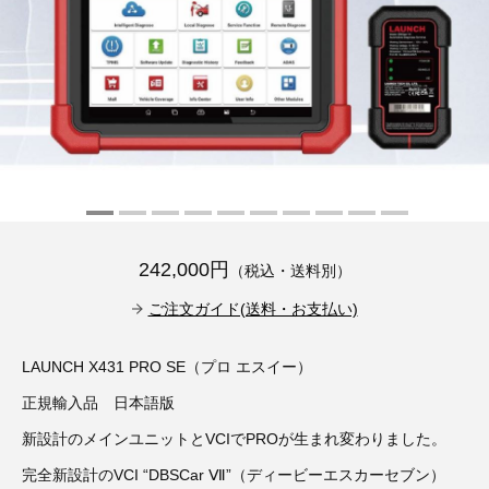
その他（9）
古い車両用診断テスター（10）
イギリス車（23）
ロシア（8）
バイク用診断テスター（7）
アメリカ車（15）
ブレーキキャリパーリペアキット（368）
その他（20）
スウェーデン車（20）
OTOFIX Powered by AUTEL（4）
日本車（7）
ステアリングロックエミュレータ（28）
汎用（89）
242,000円
（税込・送料別）
ご注文ガイド(送料・お支払い)
バッテリーチャージャー（4）
キー関連（19）
LAUNCH X431 PRO SE（プロ エスイー）
ディーゼルインジェクター&グロープラグ ツール（7）
ライト関連（6）
正規輸入品 日本語版
ホイールロック取り外しツール（6）
新設計のメインユニットとVCIでPROが生まれ変わりました。
その他（12）
完全新設計のVCI “DBSCar Ⅶ”（ディービーエスカーセブン）