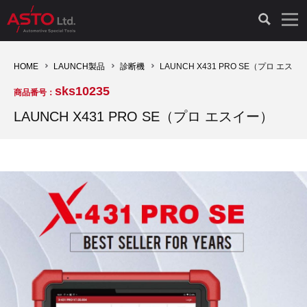
LAUNCH製品（65）
車両診断ツール（91）
自動車工具（481）
測定機器（38）
パーツ（1047）
特殊リペア（161）
PicoScope（25）
HOME
LAUNCH製品
診断機
LAUNCH X431 PRO SE（プロ エスイ
sks10235
商品番号：
診断機（16）
診断テスター（10）
HCB TOOLS（45）
オシロスコープ（2）
ドイツ車（427）
現品修理（77）
オシロスコープ（10）
LAUNCH X431 PRO SE（プロ エスイー）
キープログラマー（4）
キープログラマー（20）
AST TOOLS（51）
オシロ関連商品（9）
イタリア/フランス車（145）
リビルト品（58）
アクセサリー（13）
EV 専用 整備機器（11）
内視カメラ（6）
Hubitools（17）
シミュレータ（19）
イギリス車（26）
クローン作製（20）
その他（2）
ADAS（7）
スモークテスター（4）
LASER（39）
アメリカ車（60）
コントロールユニット初期化（3）
オプション品（17）
安定化電源ユニット（8）
ドイツ車（211）
スウェーデン車（45）
イモビライザーOFF（1）
その他（8）
TPMS（4）
バッテリーテスター（4）
イタリア/フランス車（27）
日本車（40）
その他（6）