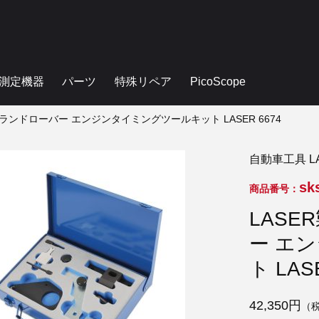
測定機器
パーツ
特殊リペア
PicoScope
&ランドローバー エンジンタイミングツールキット LASER 6674
自動車工具 L
sk
商品番号：
LASE
ー エ
ト LAS
42,350円
（