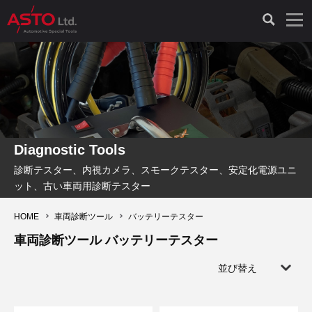
LAUNCH製品（65）
車両診断ツール（91）
自動車工具（481）
測定機器（38）
パーツ（1047）
特殊リペア（161）
PicoScope（25）
診断機（16）
診断テスター（10）
HCB TOOLS（45）
オシロスコープ（2）
ドイツ車（427）
現品修理（77）
オシロスコープ（10）
キープログラマー（4）
キープログラマー（20）
AST TOOLS（51）
オシロ関連商品（9）
イタリア/フランス車（145）
リビルト品（58）
アクセサリー（13）
Diagnostic Tools
診断テスター、内視カメラ、スモークテスター、安定化電源ユニ
EV 専用 整備機器（11）
内視カメラ（6）
Hubitools（17）
シミュレータ（19）
イギリス車（26）
クローン作製（20）
その他（2）
ット、古い車両用診断テスター
ADAS（7）
スモークテスター（4）
LASER（39）
アメリカ車（60）
コントロールユニット初期化（3）
HOME
車両診断ツール
バッテリーテスター
車両診断ツール バッテリーテスター
オプション品（17）
安定化電源ユニット（8）
ドイツ車（211）
スウェーデン車（45）
イモビライザーOFF（1）
その他（8）
並び替え
TPMS（4）
バッテリーテスター（4）
イタリア/フランス車（27）
日本車（40）
その他（6）