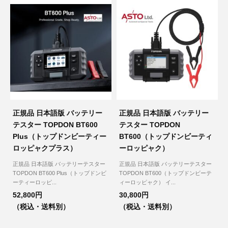
その他（9）
古い車両用診断テスター（10）
イギリス車（23）
ロシア（8）
バイク用診断テスター（7）
アメリカ車（15）
ブレーキキャリパーリペアキット（368）
その他（20）
スウェーデン車（20）
OTOFIX Powered by AUTEL（4）
日本車（7）
ステアリングロックエミュレータ（28）
正規品 日本語版 バッテリー
正規品 日本語版 バッテリー
汎用（89）
テスター TOPDON BT600
テスター TOPDON
Plus（トップドンビーティー
BT600（トップドンビーティ
バッテリーチャージャー（4）
ロッピャクプラス）
ーロッピャク）
キー関連（19）
正規品 日本語版 バッテリーテスター
正規品 日本語版 バッテリーテスター
ディーゼルインジェクター&グロープラグ ツール（7）
TOPDON BT600 Plus（トップドンビ
TOPDON BT600（トップドンビーテ
ライト関連（6）
ーティーロッピ...
ィーロッピャク） イ...
52,800円
30,800円
ホイールロック取り外しツール（6）
（税込・送料別）
（税込・送料別）
その他（12）