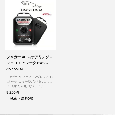
その他（9）
古い車両用診断テスター（10）
イギリス車（23）
ロシア（8）
バイク用診断テスター（7）
アメリカ車（15）
ブレーキキャリパーリペアキット（368）
その他（20）
スウェーデン車（20）
OTOFIX Powered by AUTEL（4）
日本車（7）
ステアリングロックエミュレータ（28）
ジャガー XF ステアリングロ
汎用（89）
ック エミュレータ 8W83-
3K772-BA
バッテリーチャージャー（4）
キー関連（19）
ジャガー XF ステアリングロック エミ
ュレータ これを取り付けることによ
り、壊れたら厄介なステアリ...
ディーゼルインジェクター&グロープラグ ツール（7）
ライト関連（6）
8,250円
（税込・送料別）
ホイールロック取り外しツール（6）
その他（12）