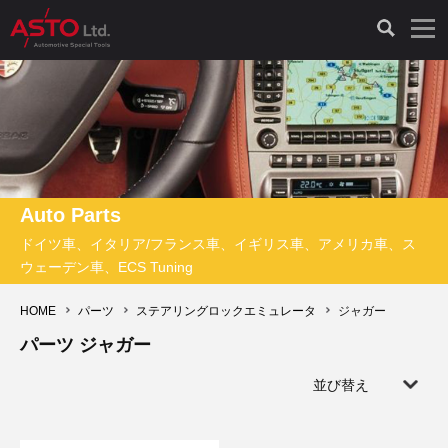
LAUNCH製品（65）
車両診断ツール（91）
自動車工具（481）
測定機器（38）
パーツ（1047）
特殊リペア（161）
PicoScope（25）
診断機（16）
診断テスター（10）
HCB TOOLS（45）
オシロスコープ（2）
ドイツ車（427）
現品修理（77）
オシロスコープ（10）
キープログラマー（4）
キープログラマー（20）
AST TOOLS（51）
オシロ関連商品（9）
イタリア/フランス車（145）
リビルト品（58）
アクセサリー（13）
Auto Parts
ドイツ車、イタリア/フランス車、イギリス車、アメリカ車、ス
EV 専用 整備機器（11）
内視カメラ（6）
Hubitools（17）
シミュレータ（19）
イギリス車（26）
クローン作製（20）
その他（2）
ウェーデン車、ECS Tuning
ADAS（7）
スモークテスター（4）
LASER（39）
アメリカ車（60）
コントロールユニット初期化（3）
HOME
パーツ
ステアリングロックエミュレータ
ジャガー
パーツ ジャガー
オプション品（17）
安定化電源ユニット（8）
ドイツ車（211）
スウェーデン車（45）
イモビライザーOFF（1）
その他（8）
並び替え
TPMS（4）
バッテリーテスター（4）
イタリア/フランス車（27）
日本車（40）
その他（6）