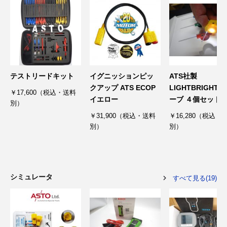
3D プリンターペン（8）
テストリードキット
イグニッションピッ
ATS社製
クアップ ATS ECOP
LIGHTBRIGHT 
￥17,600（税込・送料
イエロー
ーブ ４個セット
別）
￥31,900（税込・送料
￥16,280（税込・
別）
別）
シミュレータ
すべて見る(19)