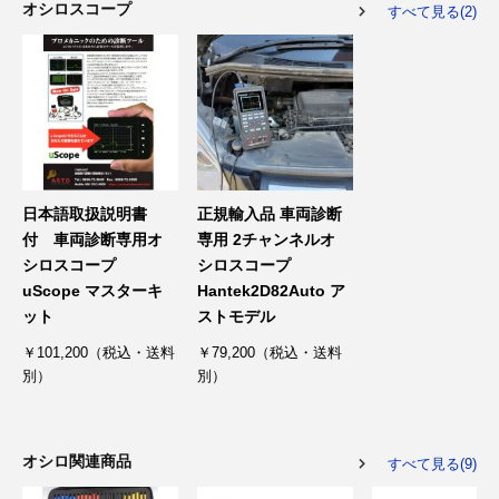
オシロスコープ
すべて見る(2)
その他（9）
古い車両用診断テスター（10）
イギリス車（23）
ロシア（8）
バイク用診断テスター（7）
アメリカ車（15）
ブレーキキャリパーリペアキット（368）
その他（20）
スウェーデン車（20）
OTOFIX Powered by AUTEL（4）
日本車（7）
ステアリングロックエミュレータ（28）
日本語取扱説明書
正規輸入品 車両診断
付 車両診断専用オ
専用 2チャンネルオ
汎用（89）
シロスコープ
シロスコープ
uScope マスターキ
Hantek2D82Auto ア
ット
ストモデル
バッテリーチャージャー（4）
キー関連（19）
￥101,200（税込・送料
￥79,200（税込・送料
別）
別）
ディーゼルインジェクター&グロープラグ ツール（7）
ライト関連（6）
ホイールロック取り外しツール（6）
その他（12）
オシロ関連商品
すべて見る(9)