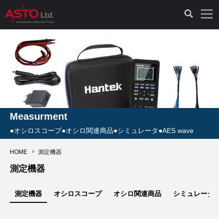
LAUNCH製品（65）
車両診断ツール（91）
自動車工具（481）
測定機器（38）
パーツ（1047）
特殊リペア（161）
PicoScope（25）
診断機（16）
診断テスター（10）
HCB TOOLS（45）
オシロスコープ（2）
ドイツ車（427）
現品修理（77）
オシロスコープ（10）
キープログラマー（4）
キープログラマー（20）
AST TOOLS（51）
オシロ関連商品（9）
イタリア/フランス車（145）
リビルト品（58）
アクセサリー（13）
Measurment
EV 専用 整備機器（11）
内視カメラ（6）
Hubitools（17）
シミュレータ（19）
イギリス車（26）
クローン作製（20）
その他（2）
●オシロスコープ●オシロ関連商品●シミュレータ●AES wave
ADAS（7）
スモークテスター（4）
LASER（39）
アメリカ車（60）
コントロールユニット初期化（3）
HOME
測定機器
測定機器
オプション品（17）
安定化電源ユニット（8）
ドイツ車（211）
スウェーデン車（45）
イモビライザーOFF（1）
その他（8）
測定機器
オシロスコープ
オシロ関連商品
シミュレータ
TPMS（4）
バッテリーテスター（4）
イタリア/フランス車（27）
日本車（40）
その他（6）