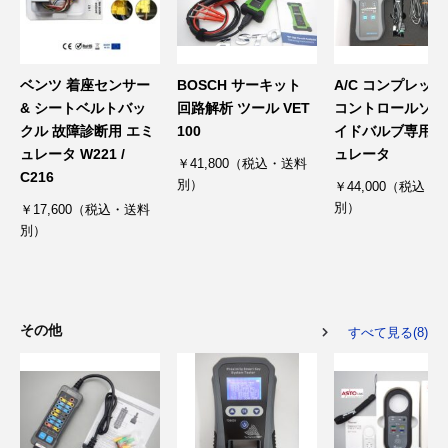
ベンツ 着座センサー
BOSCH サーキット
A/C コンプレッ
& シートベルトバッ
回路解析 ツール VET
コントロールソレ
クル 故障診断用 エミ
100
イドバルブ専用 
ュレータ W221 /
ュレータ
￥41,800（税込・送料
C216
別）
￥44,000（税込・
別）
￥17,600（税込・送料
別）
その他
すべて見る(8)